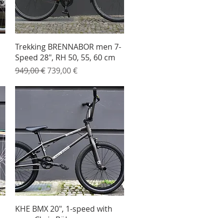
Schnellansicht
Trekking BRENNABOR men 7-
Speed 28", RH 50, 55, 60 cm
Standardpreis
Sale-Preis
949,00 €
739,00 €
Schnellansicht
KHE BMX 20", 1-speed with