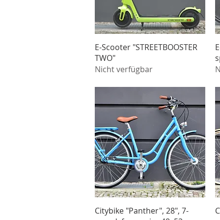
Schnellansicht
E-Scooter "STREETBOOSTER
E
TWO"
s
Nicht verfügbar
N
Schnellansicht
Citybike "Panther", 28", 7-
C