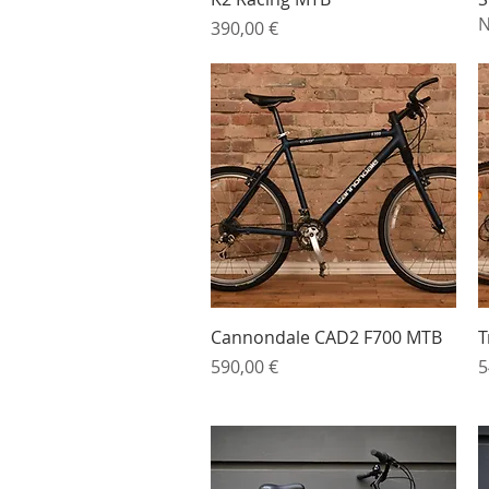
N
Preis
390,00 €
Schnellansicht
Cannondale CAD2 F700 MTB
T
Preis
P
590,00 €
5