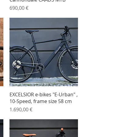
Preis
690,00 €
Schnellansicht
EXCELSIOR e-bikes "E-Urban" ,
10-Speed, frame size 58 cm
Preis
1.690,00 €