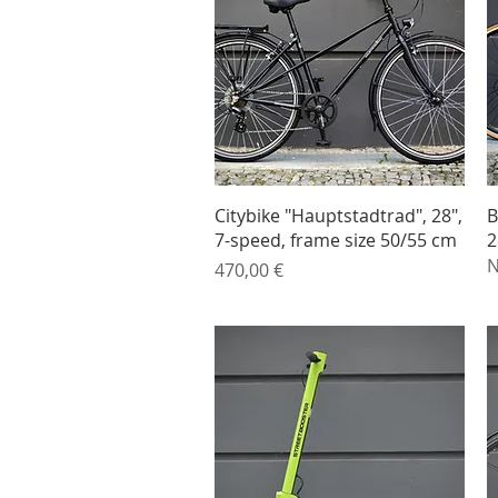
Schnellansicht
Citybike "Hauptstadtrad", 28",
B
7-speed, frame size 50/55 cm
2
N
Preis
470,00 €