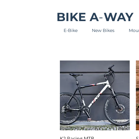
BIKE
A
-
WAY
E-Bike
New Bikes
Moun
Schnellansicht
K2 Racing MTB
S