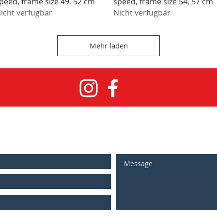
peed, frame size 49, 52 cm
speed, frame size 54, 57 cm
icht verfügbar
Nicht verfügbar
Mehr laden
bike4berlin@gmail.com
or fill in our contact form: