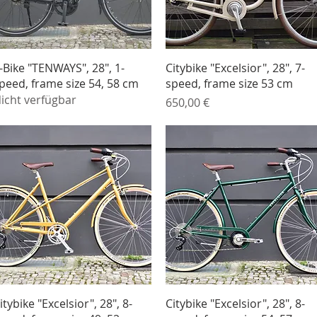
Schnellansicht
Schnellansicht
-Bike "TENWAYS", 28", 1-
Citybike "Excelsior", 28", 7-
peed, frame size 54, 58 cm
speed, frame size 53 cm
icht verfügbar
Preis
650,00 €
Schnellansicht
Schnellansicht
itybike "Excelsior", 28", 8-
Citybike "Excelsior", 28", 8-