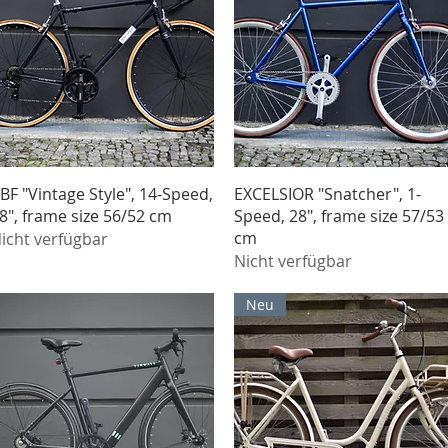
Schnellansicht
Schnellansicht
BF "Vintage Style", 14-Speed,
EXCELSIOR "Snatcher", 1-
8", frame size 56/52 cm
Speed, 28", frame size 57/53
cm
icht verfügbar
Nicht verfügbar
Neu