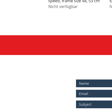
speed, frame size 48, 53 cm
s
Nicht verfügbar
N
You can email us at