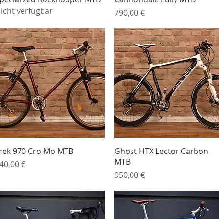
icht verfügbar
Preis
790,00 €
Schnellansicht
Schnellansicht
rek 970 Cro-Mo MTB
Ghost HTX Lector Carbon
MTB
reis
40,00 €
Preis
950,00 €