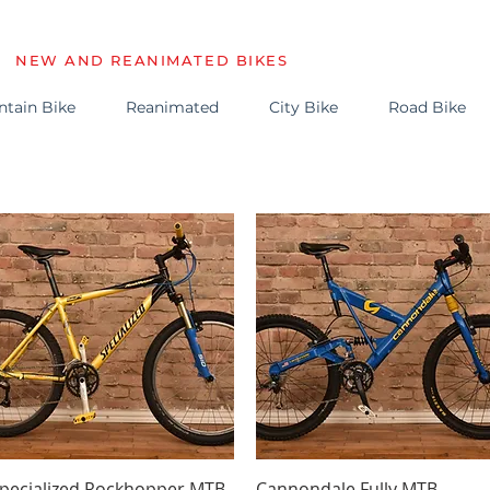
NEW AND REANIMATED BIKES
tain Bike
Reanimated
City Bike
Road Bike
Schnellansicht
Schnellansicht
pecialized Rockhopper MTB
Cannondale Fully MTB